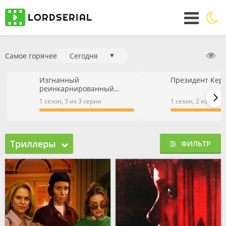
Самое горячее
Сегодня
▼
Изгнанный
Президент Кер
реинкарнированный
тяжёлый рыцарь не имеет
1 сезон, 3 из 3 серии
1 сезон, 2 из 2 се
себе равных в знаниях
игры
Триллеры
ФИЛЬТР