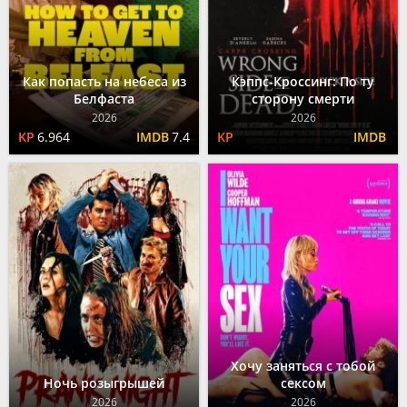
Как попасть на небеса из
Кэппс-Кроссинг: По ту
Белфаста
сторону смерти
2026
2026
6.964
7.4
Хочу заняться с тобой
Ночь розыгрышей
сексом
2026
2026