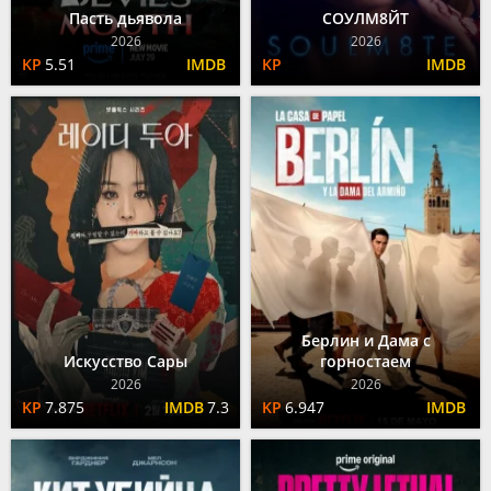
Пасть дьявола
СОУЛМ8ЙТ
2026
2026
5.51
Берлин и Дама с
Искусство Сары
горностаем
2026
2026
7.875
7.3
6.947