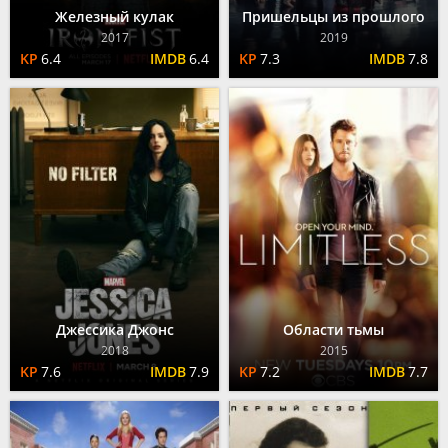
Железный кулак
Пришельцы из прошлого
2017
2019
6.4
6.4
7.3
7.8
Джессика Джонс
Области тьмы
2018
2015
7.6
7.9
7.2
7.7