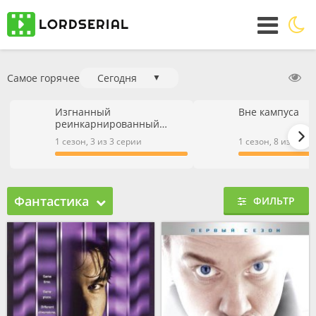
Самое горячее
Сегодня
▼
Изгнанный
Вне кампуса
реинкарнированный
тяжёлый рыцарь не имеет
1 сезон, 3 из 3 серии
1 сезон, 8 из 9 се
себе равных в знаниях
игры
Фантастика
ФИЛЬТР