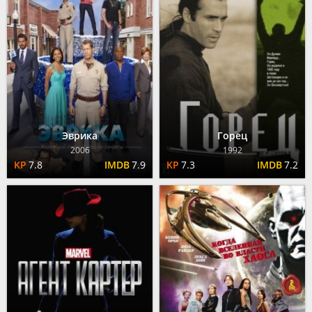
Эврика
Горец
2006
1992
7.8
7.9
7.3
7.2