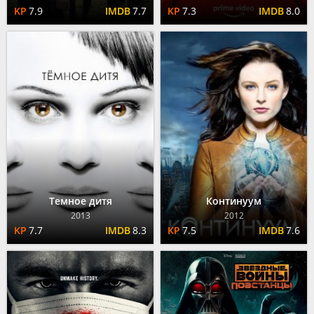
7.9
7.7
7.3
8.0
Темное дитя
Континуум
2013
2012
7.7
8.3
7.5
7.6