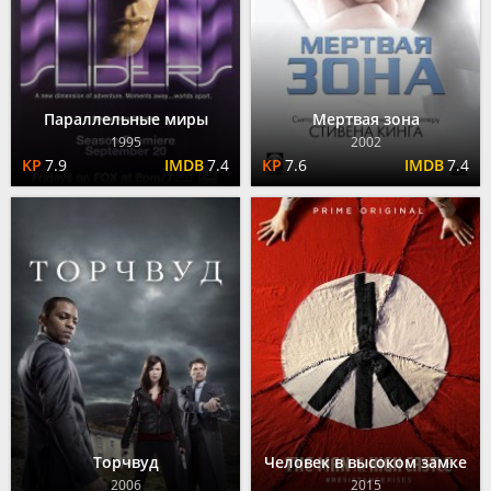
Параллельные миры
Мертвая зона
1995
2002
7.9
7.4
7.6
7.4
Торчвуд
Человек в высоком замке
2006
2015