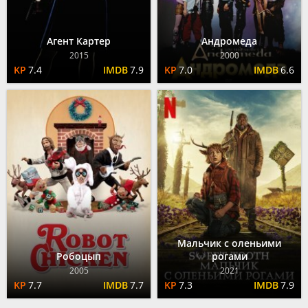
Агент Картер
Андромеда
2015
2000
7.4
7.9
7.0
6.6
Мальчик с оленьими
Робоцып
рогами
2005
2021
7.7
7.7
7.3
7.9