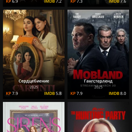
6.9
7.2
7.3
7.6
Сердцебиение
Гангстерленд
2025
2025
7.9
5.8
7.9
8.0