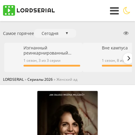
Самое горячее
Сегодня
▼
Изгнанный
Вне кампуса
реинкарнированный
тяжёлый рыцарь не имеет
1 сезон, 3 из 3 серии
1 сезон, 8 из 9 се
себе равных в знаниях
игры
LORDSERIAL
»
Сериалы 2026
» Женский ад