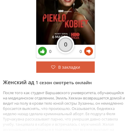
0
0
0
В закладки
Женский ад
1 сезон смотреть онлайн
После того как студент Варшавского университета, обучающийся
на медицинском отделении, Эмиль Хекман возвращается домой и
видит на полу в крови тело юной сестры Зузанны, он немедленно
бросается выяснять, что произошло. Оказывается, бедняжка
неделю назад сделала криминальный аборт. Ее подруга Феля
Турчакувна рассказывает парню, что умершая давно оставила
учебу, танцевала в кабаре и встречалась с мужчиной. Желая
досконально разобраться в трагедии, тот вскоре выходит на