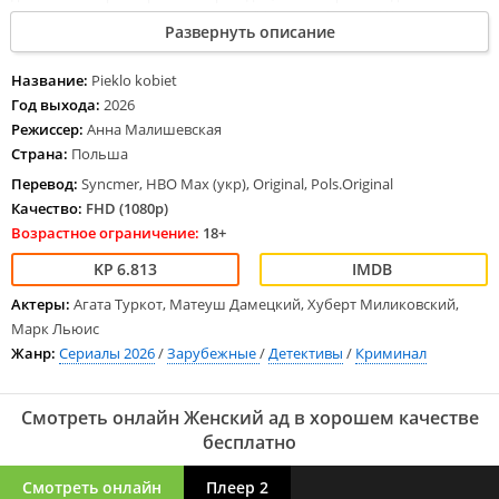
владельцев популярного журнала "Фортуна Аманди" Хелену и
Развернуть описание
Максимиллиана Врублевских. Мужчина категорически
отказывается от общения, а его жена решает помочь убитому
горем юноше разобраться в ситуации. Через несколько дней в
Название:
Pieklo kobiet
редакции происходит пожар, а сама владелица получает
Год выхода:
2026
угрожающие сообщения. Не уверенная, что может положиться на
Режиссер:
Анна Малишевская
супруга, она понимает, что должна опасаться за свою жизнь.
Страна:
Польша
Перевод:
Syncmer, HBO Max (укр), Original, Pols.Original
Качество:
FHD (1080p)
Возрастное ограничение:
18+
6.813
Актеры:
Агата Туркот, Матеуш Дамецкий, Хуберт Миликовский,
Марк Льюис
Жанр:
Сериалы 2026
/
Зарубежные
/
Детективы
/
Криминал
Смотреть онлайн Женский ад в хорошем качестве
бесплатно
Смотреть онлайн
Плеер 2