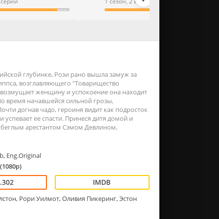
9 серий
1 сезон, 2 из 2 серии
ийской глубинке, Рози рано вышла замуж за
иппса, возглавляющего "Товарищество
 возмущает женщину и успокоение она находит
Во время начавшейся сильной грозы,
Почти догнав чадо, героиня видит как подросток
и успевает ее спасти. Принеся дитя домой и
 с беглым арестантом Сэмом Девлином,
, Eng.Original
(1080p)
.302
лстон, Рори Уилмот, Оливия Пикеринг, Эстон