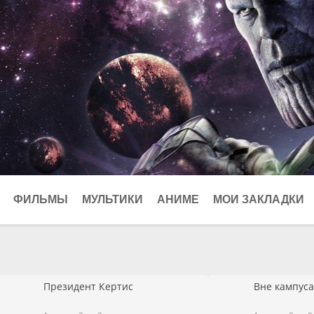
ФИЛЬМЫ
МУЛЬТИКИ
АНИМЕ
МОИ ЗАКЛАДКИ
Криминал
026
Биографические
Мелодрамы
Президент Кертис
Вне кампуса
Мюзиклы
Приключения