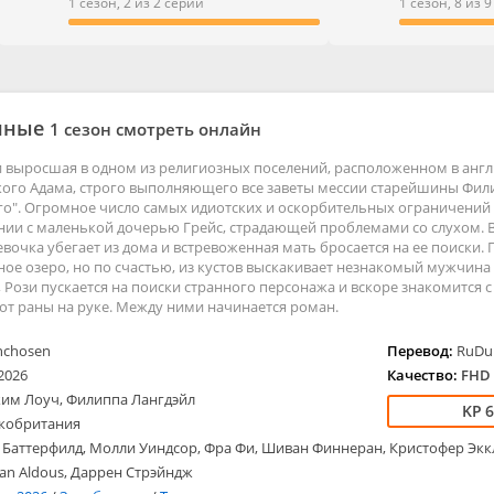
Боевики
Семейные
1 сезон, 2 из 2 серии
1 сезон, 8 из 
Вестерны
Триллеры
Военные
Ужасы
Документальные
Фантастика
Детективы
Фэнтези
нные
1 сезон смотреть онлайн
Детские
Дорамы
 выросшая в одном из религиозных поселений, расположенном в англ
Драмы
кого Адама, строго выполняющего все заветы мессии старейшины Фил
ые
Исторические
о". Огромное число самых идиотских и оскорбительных ограничений
ии с маленькой дочерью Грейс, страдающей проблемами со слухом. 
Комедии
евочка убегает из дома и встревоженная мать бросается на ее поиски. 
ное озеро, но по счастью, из кустов выскакивает незнакомый мужчина 
, Рози пускается на поиски странного персонажа и вскоре знакомится
т раны на руке. Между ними начинается роман.
nchosen
Перевод:
RuDub
2026
Качество:
FHD 
им Лоуч, Филиппа Лангдэйл
6
кобритания
 Баттерфилд, Молли Уиндсор, Фра Фи, Шиван Финнеран, Кристофер Экк
an Aldous, Даррен Стрэйндж