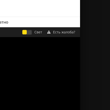
атно
Свет
Есть жалоба?