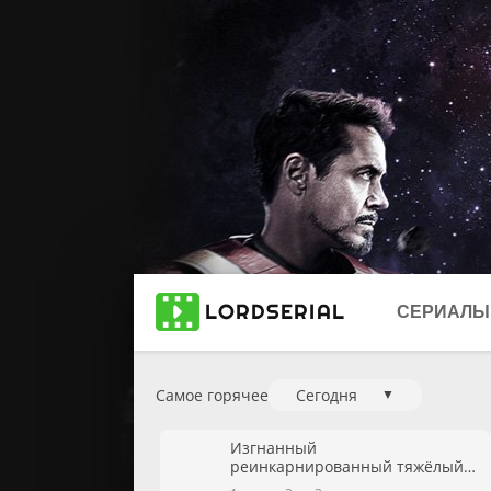
СЕРИАЛЫ
Самое горячее
Сегодня
▼
Новинки 2
Изгнанный
2025
реинкарнированный тяжёлый
рыцарь не имеет себе равных в