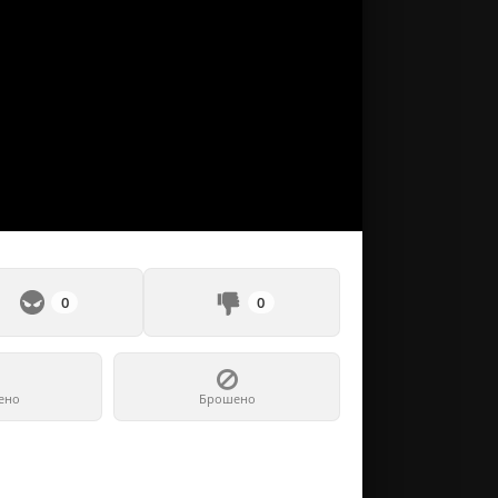
0
0
ено
Брошено