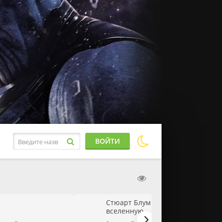
ВОЙТИ
Стюарт Блум не смог спасти
вселенную