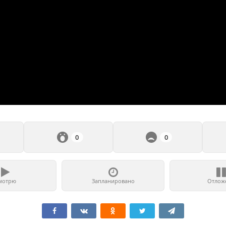
0
0
мотрю
Запланировано
Отлож