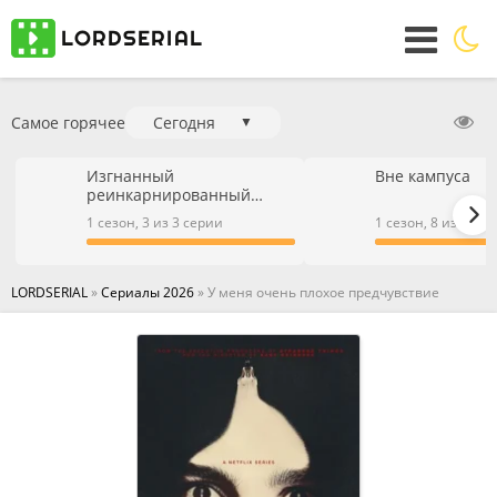
Самое горячее
Сегодня
▼
Изгнанный
Вне кампуса
реинкарнированный
тяжёлый рыцарь не имеет
1 сезон, 3 из 3 серии
1 сезон, 8 из 9 се
себе равных в знаниях
игры
LORDSERIAL
»
Сериалы 2026
» У меня очень плохое предчувствие