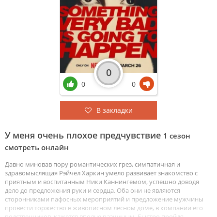
0
0
0
В закладки
У меня очень плохое предчувствие
1 сезон
смотреть онлайн
Давно миновав пору романтических грез, симпатичная и
здравомыслящая Рэйчел Харкин умело развивает знакомство с
приятным и воспитанным Ники Каннингемом, успешно доводя
дело до предложения руки и сердца. Оба они не являются
сторонниками пафосных мероприятий и предложение мужчины
провести торжество в живописном лесном доме, в компании его
родственников, кажется вполне разумным. Быстро пройдя