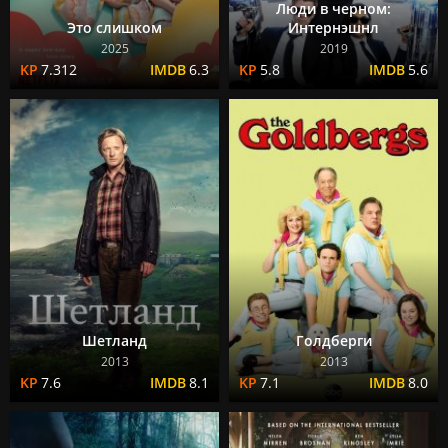
Люди в черном:
Это слишком
Интернэшнл
2025
2019
7.312
6.3
5.8
5.6
Шетланд
Голдберги
2013
2013
7.6
8.1
7.1
8.0