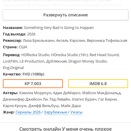
церемонию регистрации, парочка садится в машину и мчатся по
дорогам, наслаждаясь природой, но по неясной причине барышню
Развернуть описание
преследуют тревожные ощущения, а в туалете расположенном на
бензозаправке красавица натыкается на разложившийся труп
лисицы. Кроме того несколько раз героиня обращает внимание на
Название:
Something Very Bad Is Going to Happen
мрачного мужчину в черном, сулящего беды. Домик на опушке
Год выхода:
2026
оказывается модернистским особняком, родня производит
Режиссер:
Лиза Брюльманн, Аксель Кэролин, Вероника Тофильская
странное впечатление, свадебное платье кто-то похищает и это
Страна:
США
лишь начало.
Перевод:
HDRezka Studio, HDrezka Studio (18+), Red Head Sound,
LostFilm, LE-Production, Дубляжная, Dragon Money Studio,
Eng.Original
Качество:
FHD (1080p)
7.003
6.8
Актеры:
Камила Морроун, Адам ДиМарко, Мэйсон МакДональд,
Дженнифер Джейсон Ли, Тед Левайн, Златко Бурич, Гас Бирни,
Карла Кроум, Джефф Вильбуш, Майк Дара
Жанр:
Сериалы 2026
/
Зарубежные
/
Ужасы
Смотреть онлайн У меня очень плохое