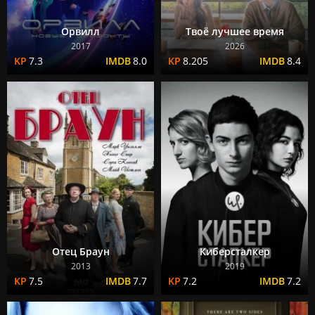
Орвилл
Твоё лучшее время
2017
2026
7.3
8.0
8.205
8.4
Отец Браун
Киберсталкер
2013
2019
7.5
7.7
7.2
7.2