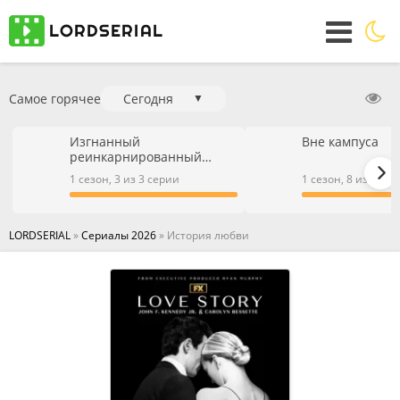
Самое горячее
Сегодня
▼
Изгнанный
Вне кампуса
реинкарнированный
тяжёлый рыцарь не имеет
1 сезон, 3 из 3 серии
1 сезон, 8 из 9 се
себе равных в знаниях
игры
LORDSERIAL
»
Сериалы 2026
» История любви