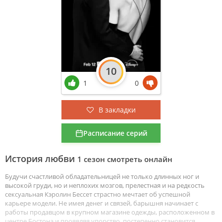
10
1
0
В закладки
Расписание серий
История любви
1 сезон смотреть онлайн
Будучи счастливой обладательницей не только длинных ног и
высокой груди, но и неплохих мозгов, прелестная и на редкость
сексуальная Кэролин Бессет страстно мечтает об успешной
карьере модели. Не имея денег и связей, барышня начинает с
работы продавцом в крупном магазине одежды, расположенном в
центре Бостона и проявляя упорство, постепенно становится