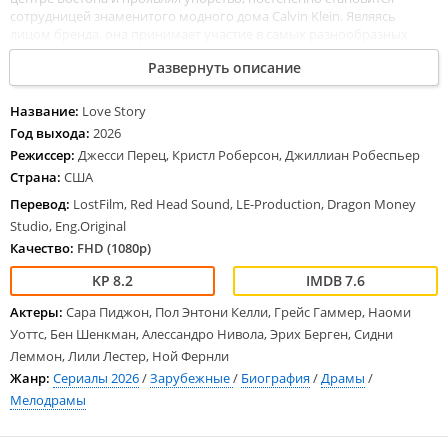
сотрудницей знаменитого модного дома Calvin Klein. Являясь
лицом бренда, она принимает участие в самых разнообразных
светских мероприятиях, при этом зорко высматривая кандидата на
Развернуть описание
роль будущего супруга. Во время проведения благотворительного
вечера, проходящего в элитном отеле Panna II, находящегося в
центре Ист-Виллидж, она знакомится с молодым представителем
Название:
Love Story
клана Кеннеди, высоким красавцем Джоном, пытающимся
Год выхода:
2026
построить юридическую карьеру. Стремительно развивающийся
Режиссер:
Джесси Перец, Кристл Роберсон, Джиллиан Робеспьер
роман немедленно оказывается под прицелом папарацци.
Страна:
США
Перевод:
LostFilm, Red Head Sound, LE-Production, Dragon Money
Studio, Eng.Original
Качество:
FHD (1080p)
8.2
7.6
Актеры:
Сара Пиджон, Пол Энтони Келли, Грейс Гаммер, Наоми
Уоттс, Бен Шенкман, Алессандро Нивола, Эрих Берген, Сидни
Леммон, Лили Лестер, Ной Фернли
Жанр:
Сериалы 2026
/
Зарубежные
/
Биография
/
Драмы
/
Мелодрамы