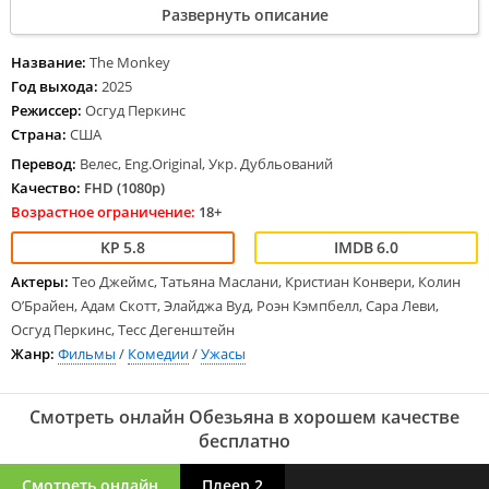
Развернуть описание
ресторане по нелепой случайности гибнет их няня Энни. При
повторном опыте жертвой несчастного случая становится мать
подростков и осознав в чем причина бед, Хэл кухонным топориком
Название:
The Monkey
разрубает жуткую мартышку на части и выбрасывает в мусор.
Год выхода:
2025
Сирот перевозят на ферму к родственникам Чипу и Иде Заммерам,
Режиссер:
Осгуд Перкинс
а вскоре зловещая игрушка появляется сама собой.
Страна:
США
Перевод:
Велес, Eng.Original, Укр. Дубльований
Качество:
FHD (1080p)
Возрастное ограничение:
18+
5.8
6.0
Актеры:
Тео Джеймс, Татьяна Маслани, Кристиан Конвери, Колин
О’Брайен, Адам Скотт, Элайджа Вуд, Роэн Кэмпбелл, Сара Леви,
Осгуд Перкинс, Тесс Дегенштейн
Жанр:
Фильмы
/
Комедии
/
Ужасы
Смотреть онлайн Обезьяна в хорошем качестве
бесплатно
Смотреть онлайн
Плеер 2