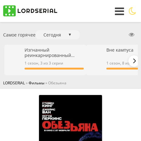
Самое горячее
Сегодня
▼
Изгнанный
Вне кампуса
реинкарнированный
тяжёлый рыцарь не имеет
1 сезон, 3 из 3 серии
1 сезон, 8 из 9 се
себе равных в знаниях
игры
LORDSERIAL
»
Фильмы
» Обезьяна