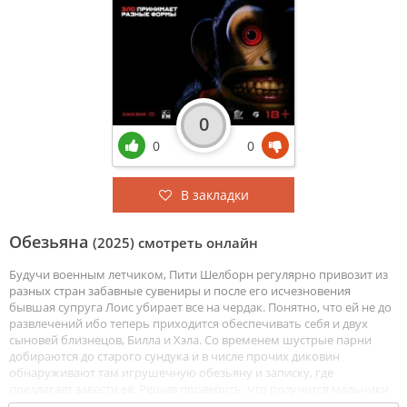
0
0
0
В закладки
Обезьяна
(2025) смотреть онлайн
Будучи военным летчиком, Пити Шелборн регулярно привозит из
разных стран забавные сувениры и после его исчезновения
бывшая супруга Лоис убирает все на чердак. Понятно, что ей не до
развлечений ибо теперь приходится обеспечивать себя и двух
сыновей близнецов, Билла и Хэла. Со временем шустрые парни
добираются до старого сундука и в числе прочих диковин
обнаруживают там игрушечную обезьяну и записку, где
предлагает завести её. Решив проверить, что получится мальчики
поворачивают ключ в плюшевом животе и уже через пару часов в