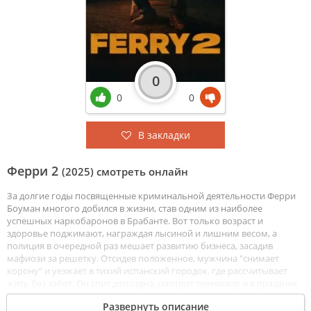
0
0
0
В закладки
Ферри 2
(2025) смотреть онлайн
За долгие годы посвященные криминальной деятельности Ферри
Боуман многого добился в жизни, став одним из наиболее
успешных наркобаронов в Брабанте. Вот только возраст и
здоровье поджимают, награждая лысиной и лишним весом, а
полиция в очередной раз мешает развитию бизнеса, засадив
мафиози за решетку. Отсидев положенное, мужчина "снимает
корону" и уезжает в тихий испанский городок, где рассчитывает
жить без забот. Он спит допоздна, смотрит телевизор и в праздник
Рождества соглашается развлекать местных детишек в качестве
Развернуть описание
Санта Клауса. К сожалению идиллия длится не слишком долго и в