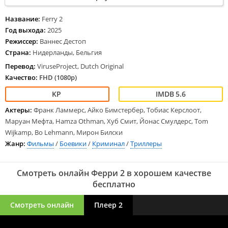
дом почтенного и законопослушного господина стучится
племянница Джазебель ван Камп, сообщающая, что вместе с
Название:
Ferry 2
кавалером влипла в неприятную историю, задолжав опасному
Год выхода:
2025
гангстеру кругленькую сумму за не произведенную парию
Режиссер:
Ваннес Дестоп
наркоты. Решив посильно помочь барышне, герой возвращает на
Страна:
Нидерланды, Бельгия
малую родину.
Перевод:
ViruseProject, Dutch Original
Качество:
FHD (1080p)
5.6
Актеры:
Франк Ламмерс, Айко Бимстербер, Тобиас Керслоот,
Маруан Мефта, Hamza Othman, Хуб Смит, Йонас Смулдерс, Tom
Wijkamp, Bo Lehmann, Мирон Билски
Жанр:
Фильмы
/
Боевики
/
Криминал
/
Триллеры
Смотреть онлайн Ферри 2 в хорошем качестве
бесплатно
Смотреть онлайн
Плеер 2