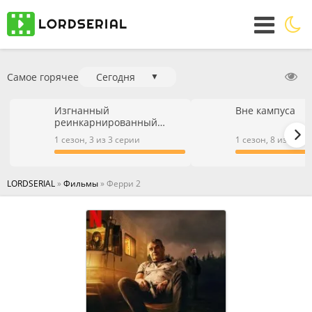
Самое горячее
Сегодня
▼
Изгнанный
Вне кампуса
реинкарнированный
тяжёлый рыцарь не имеет
1 сезон, 3 из 3 серии
1 сезон, 8 из 9 се
себе равных в знаниях
игры
LORDSERIAL
»
Фильмы
» Ферри 2