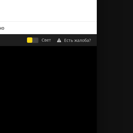
но
Свет
Есть жалоба?