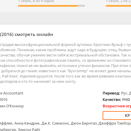
Боевики
Семейные
1 сезон, 8 из 9 серий
1 сезон, 2 из 
Вестерны
Триллеры
Военные
Ужасы
Документальные
Фантастика
Детективы
Фэнтези
(2016) смотреть онлайн
Детские
Дорамы
т страдая высокофункциональной формой аутизма, Кристиан Вульф с т
Драмы
обняком. Понимая, какие проблемы ждут чадо в будущем, отец, бывши
ые
Исторические
качества, обучая умению вести себя в экстремальной обстановке. Так
ие способности и фотографическая память, со временем он становитс
Комедии
афиози, помогая им выяснять источники утечки финансов. При этом 
о добраться до гения. известного как "Бухгалтер" не может даже нача
, Рэй Кинг. Идиллия рушится, после того как во время ревизии компан
долларов и кто-то начинает за ним охоту.
e Accountant
Перевод:
Рус. 
2016
Качество:
FHD 
вин О’Коннор
Возрастное ог
Аффлек, Анна Кендрик, Дж.К. Симмонс, Джон Бернтал, Джеффри Тэмбор
Умбергер, Элисон Райт