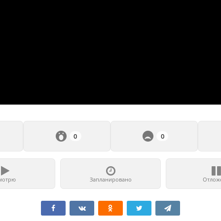
0
0
мотрю
Запланировано
Отлож