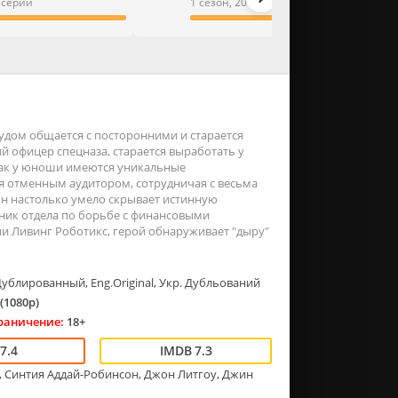
2 серии
1 сезон, 20 из 21 серия
рудом общается с посторонними и старается
й офицер спецназа, старается выработать у
 как у юноши имеются уникальные
я отменным аудитором, сотрудничая с весьма
он настолько умело скрывает истинную
льник отдела по борьбе с финансовыми
ии Ливинг Роботикс, герой обнаруживает "дыру"
Дублированный, Eng.Original, Укр. Дубльований
(1080p)
раничение:
18+
7.4
7.3
, Синтия Аддай-Робинсон, Джон Литгоу, Джин