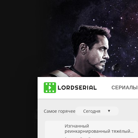
СЕРИАЛЫ
Самое горячее
Сегодня
▼
Новинки 2
Изгнанный
2025
реинкарнированный тяжёлый
рыцарь не имеет себе равных в