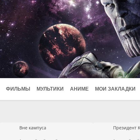
ФИЛЬМЫ
МУЛЬТИКИ
АНИМЕ
МОИ ЗАКЛАДКИ
Криминал
026
Биографические
Мелодрамы
Вне кампуса
Президент 
Мюзиклы
Приключения