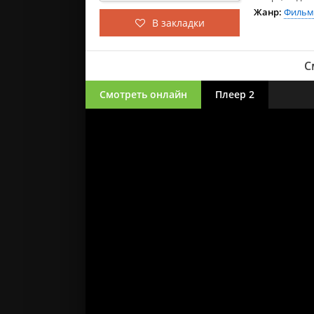
Жанр:
Филь
В закладки
С
Смотреть онлайн
Плеер 2