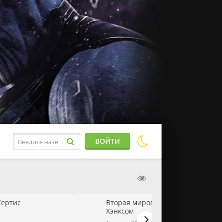
ВОЙТИ
Кертис
Вторая мировая война с Томом
Хэнксом