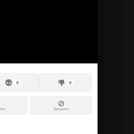
0
0
ено
Брошено