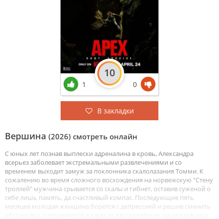
10
1
0
В закладки
Вершина
(2026) смотреть онлайн
С юных лет познав выплески адреналина в кровь, Александра
всерьез заболевает экстремальными развлечениями и со
временем выходит замуж за поклонника скалолазания Томми. К
сожалению во время сложного восхождения на норвежскую "Стену
троллей" мужчина срывается со скалы и гибнет, оставив суженой о
себе лишь память, да счастливый компас. Последующие пять
месяцев молодая женщина борется с депрессией и решив сменить
обстановку, отправляется в один из Австралийских национальных