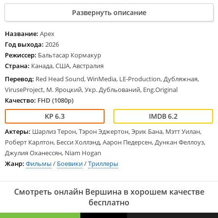
парков. Добравшись до места, она сообщает смотрителям, что
Развернуть описание
планирует совершить одиночный поход, что считается здесь
довольно опасным. Подвергнувшись на заправке атаке местных
хулиганов, красавица обретает помощь со стороны симпатичного
Название:
Apex
британского туриста Бена и тот рекомендует попробовать сплав по
Год выхода:
2026
бурной реке. Последовав совету, героиня понимает, что новый
Режиссер:
Бальтасар Кормакур
знакомый заманил ее в ловушку и начал охоту.
Страна:
Канада, США, Австралия
Перевод:
Red Head Sound, WinMedia, LE-Production, Дубляжная,
ViruseProject, М. Яроцкий, Укр. Дубльований, Eng.Original
Качество:
FHD (1080p)
6.3
6.2
Актеры:
Шарлиз Терон, Тэрон Эджертон, Эрик Бана, Мэтт Уилан,
Роберт Карлтон, Бесси Холлэнд, Аарон Педерсен, Дункан Феллоуз,
Джулия Оханессян, Niam Hogan
Жанр:
Фильмы
/
Боевики
/
Триллеры
Смотреть онлайн Вершина в хорошем качестве
бесплатно