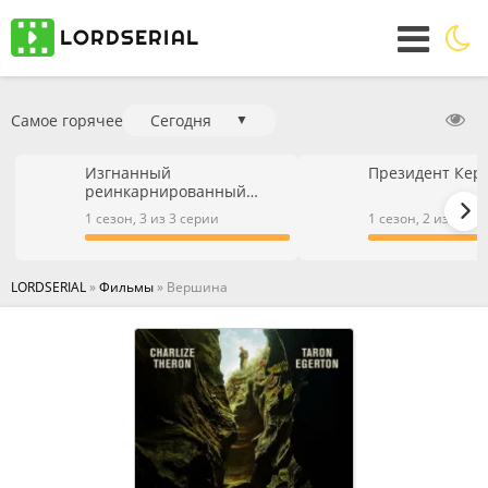
Самое горячее
Сегодня
▼
Изгнанный
Президент Кер
реинкарнированный
тяжёлый рыцарь не имеет
1 сезон, 3 из 3 серии
1 сезон, 2 из 2 се
себе равных в знаниях
игры
LORDSERIAL
»
Фильмы
» Вершина