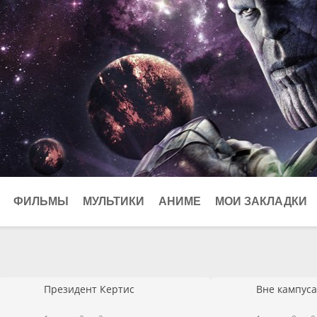
ФИЛЬМЫ
МУЛЬТИКИ
АНИМЕ
МОИ ЗАКЛАДКИ
Криминал
026
Биографические
Мелодрамы
Президент Кертис
Вне кампуса
Мюзиклы
Приключения