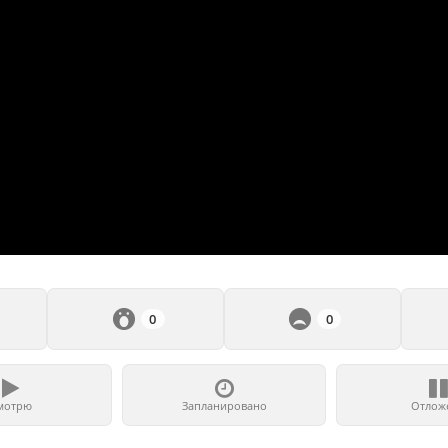
0
0
мотрю
Запланировано
Отлож