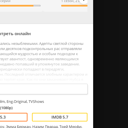
9 серий
1 сезон, 2 из 2 серии
мотреть онлайн
зались незыблемыми. Адепты светлой стороны
ели десятков подконтрольных рас отправляли
ичающийся мудростью и особым подходом к
ствует аванпост, одновременно являющимся
недавно попавший в упомянутое заведение.
ериодически попадают в передряги,
н. Последний отличается злобным характером и
терпят крах. Как-то они заманивают Нубса в
да не ругает воспитанника, а дарит взамен
ilm, Eng.Original, TVShows
(1080p)
5.3
5.7
оу, Эмма Берман, Назим Педрад, Трей Мерфи,