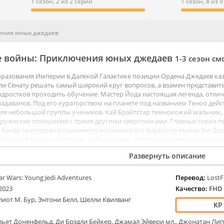
Боевики
Семейные
1 сезон, 2 из 2 серии
1 сезон, 8 из 
Вестерны
Триллеры
Военные
Ужасы
ения юных джедаев
Документальные
Фантастика
Детективы
Фэнтези
е войны: Приключения юных джедаев
1-3 сезон с
Детские
Дорамы
бразования Империи в Далекой Галактике позиции Ордена Джедаев ка
Драмы
и Сенату решать самый широкий круг вопросов, а взамен представит
ые
Исторические
дростков проходить обучение. Мастер Йода настоящая легенда, отл
адаванов. Под его кураторством на планете под названием Теноо дей
Комедии
ля небольшой группы учеников. Кай Брайтстар темнокожий мальчик, 
дружеские отношения с тремя другими сверстниками. Главные герои п
 банде самопровозглашенного космического пирата по имени Вэл Дор
ить окружающим. Впрочем, любые планы злоумышленников неизменно 
ай приходит приятелю на выручку, теряя драгоценный световой меч. Йо
Развернуть описание
е с зеленым клинком.
ar Wars: Young Jedi Adventures
Перевод:
LostF
2023
Качество:
FHD 
лиот М. Бур, Энтони Белл, Шелли Квилванг
ьет Доненфельд, Ди Брэдли Бейкер, Джамал Эйвери мл., Джонатан Лип