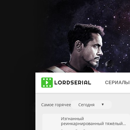
СЕРИАЛЫ
Самое горячее
Сегодня
▼
Новинки 2
Изгнанный
2025
реинкарнированный тяжёлый
рыцарь не имеет себе равных в