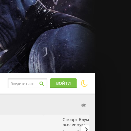
ВОЙТИ
Стюарт Блум не смог спасти
вселенную