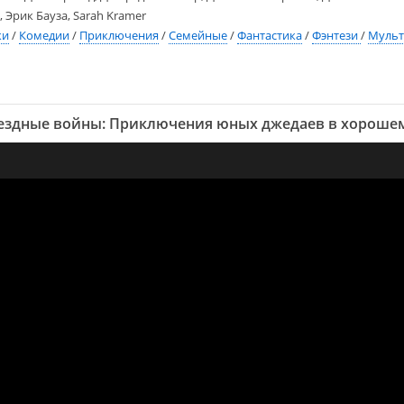
 Эрик Бауза, Sarah Kramer
ки
/
Комедии
/
Приключения
/
Семейные
/
Фантастика
/
Фэнтези
/
Мульт
ездные войны: Приключения юных джедаев в хорошем