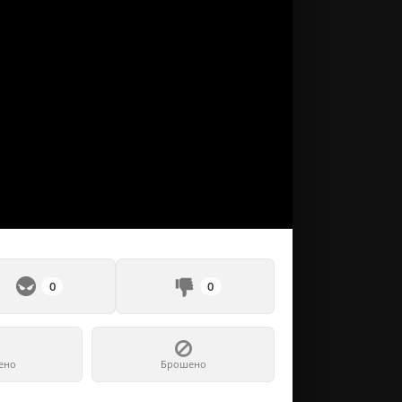
0
0
ено
Брошено